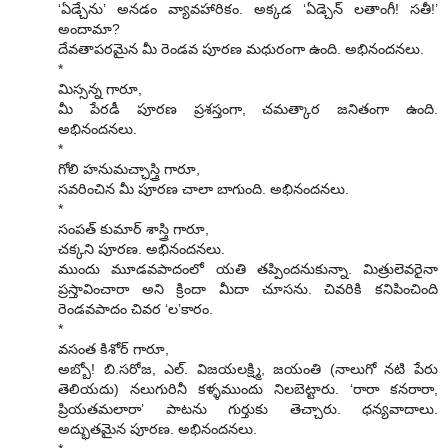
‘ఏడ్చేను’ అనడం వ్యావహారికం. అక్కడ ‘ఏడ్చెన్ లతాంగీ! సతీ!’
అందామా?
దేవతాపరమైన మీ రెండవ పూరణ మధురంగా ఉంది. అభినందనలు.
*
మిస్సన్న గారూ,
మీ పేరడీ పూరణ ప్రశస్తంగా, చమత్కార జనితంగా ఉంది.
అభినందనలు.
*
గోలి హనుమచ్ఛాస్త్రి గారూ,
సవరించిన మీ పూరణ చాలా బాగుంది. అభినందనలు.
*
సంపత్ కుమార్ శాస్త్రి గారూ,
చక్కని పూరణ. అభినందనలు.
ముందు మూడవపాదంలో యతి తప్పిందనుకున్నా. మిత్రులెవరైనా
ప్రస్తావించారా అని క్రిందా మీదా చూసను. చివరికి కనిపించింది
రెండవపాదం చివర ‘ల’కారం.
*
వసంత కిశోర్ గారూ,
అబ్బో! బి.సరోజ, ఎల్. విజయలక్ష్మి, జయంతి (నాలుగో నటి పేరు
తెలియదు) నలుగురినీ కళ్ళముందు నిలబెట్టారు. ‘రారా కనరారా,
ప్రియతమలారా’ పాటను గుర్తుకు తెచ్చారు. ధన్యవాదాలు.
అద్భుతమైన పూరణ. అభినందనలు.