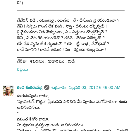
02)
______________________________________________
దేవేరిన్ విడి , యొంటరై , యిచట , నే - దీనుండ నై యుండుటా ?
దేవీ ! నిన్నిట గాంచ లేక మది , స్వా - ధీనంబు దప్పెన్సఖీ !
శ్రీ వైకుంఠము వీడి వెళ్ళుటకు , నీ - చిత్తంబు యెట్లొప్పెనే ?
దేవీ , నీ వెట కేగి యుంటివొ ? గనన్ - దేరీజు నీదెక్కడో ?
యే వేళ న్నిను జేర గల్గుదునొ ? యె - ట్లీ బాధ , నేనోర్తునో ?
రావే మానిని ! కావవే తరుణి ! సం - రక్షించు చంద్రాననా !
______________________________________________
దేరీజు= శిబిరము , గుడారము , గుడి
రిప్లయి
కంది శంకరయ్య
శుక్రవారం, ఫిబ్రవరి 03, 2012 6:46:00 AM
ఊకదంపుడు గారూ,
‘పూవింటన్ గొట్టిన’ ప్రేయసిని పిలిచిన మీ పూరణ మనోహరంగా ఉంది.
అభినందనలు.
*
వసంత కిశోర్ గారూ,
మీ పూరణ ప్రశస్తంగా ఉంది. అభినందనలు.
‘చిత్తంబు + ఎట్లొప్పెనో’ అన్నప్పుడు యడాగమం రాదు. ‘చిత్తంబె