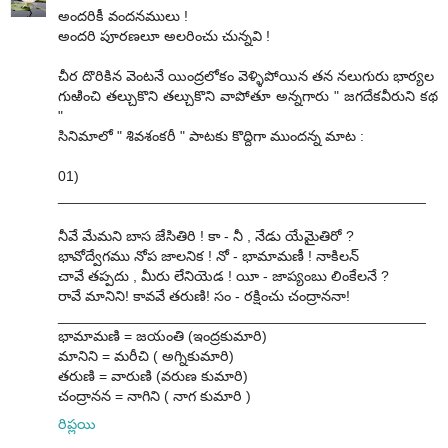
అందరికీ వందనములు !
అందరి పూరణలూ అలరించు చున్నవి !
చీర దొరికిన వెంటనే యింద్రలోకం వెళ్ళిపోయిన తన నలుగురు భార్యల
గుఱించి తల్చుకొని తల్చుకొని వాపోతూ అన్నగారు " జగదేకవీరుని కథ
"
సినిమాలో " శివశంకరీ " పాటకు కొద్దిగా ముందన్న మాట :
01)
______________________________________________
నీవే మేమని బాస జేసితిరి ! కా - నీ , నేడు యేమైతిరో ?
భావోద్వేగము నోప జాలనిక ! నో - భామామణీ ! నాకిలన్
చావే తప్పదు , మీరు లేనియెడ ! యీ - జాప్యంబు లింకేలనే ?
రావే మానిని! కావవే తరుణి! సం - రక్షించు చంద్రాననా!
______________________________________________
భామామణి = జయంతి (ఇంద్రకుమారి)
మానిని = మరీచి ( అగ్నికుమారి)
తరుణి = వారుణి (వరుణ కుమారి)
చంద్రానన = నాగిని ( నాగ కుమారి )
రిప్లయి