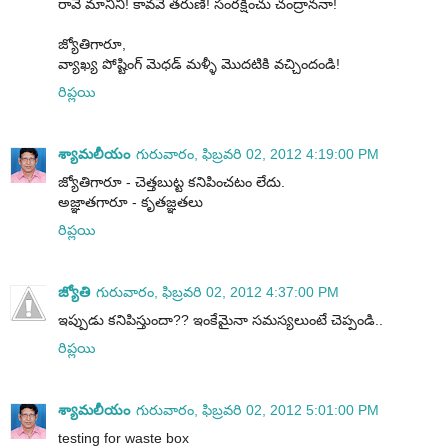
రావే మానిని! కావవే తరుణి! సంరక్షించు చంద్రాననా!
జ్యోతిగారూ,
వ్యాఖ్య పోష్టింగ్ మెధడ్ మళ్ళీ మొదటికి వచ్చిందండి!
రిప్లయి
శ్యామలీయం
గురువారం, ఫిబ్రవరి 02, 2012 4:19:00 PM
జ్యోతిగారూ - చెత్తబుట్ట కనిపించటం లేదు.
అజ్ఞాతగారూ - కృతజ్ఞతలు
రిప్లయి
జ్యోతి
గురువారం, ఫిబ్రవరి 02, 2012 4:37:00 PM
ఇప్పుడు కనిపిస్తుందా?? ఇంకేమైనా సమస్యలుంటే చెప్పండి..
రిప్లయి
శ్యామలీయం
గురువారం, ఫిబ్రవరి 02, 2012 5:01:00 PM
testing for waste box