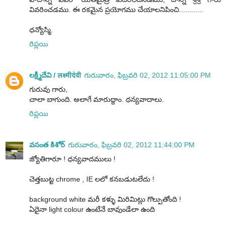
వివరించడము. ఈ రకమైన ప్రయోగము చేయాలనిపించి............
ధన్యోస్మి.
రిప్లయి
లక్ష్మీదేవి / लक्ष्मीदेवी
గురువారం, ఫిబ్రవరి 02, 2012 11:05:00 PM
గురువు గారు,
చాలా బాగుంది. అలాగే మారుద్దాం. ధన్యవాదాలు.
రిప్లయి
వసంత కిశోర్
గురువారం, ఫిబ్రవరి 02, 2012 11:44:00 PM
జ్యోతిగారూ ! ధన్యవాదములు !
చెత్తబుట్ట chrome , IE లలో కనబడుటలేదు !
background white మరీ కళ్ళు మిరిమిట్లు గొల్పుతోంది !
ఏదైనా light colour ఉంటేనే బావుండేలా ఉంది