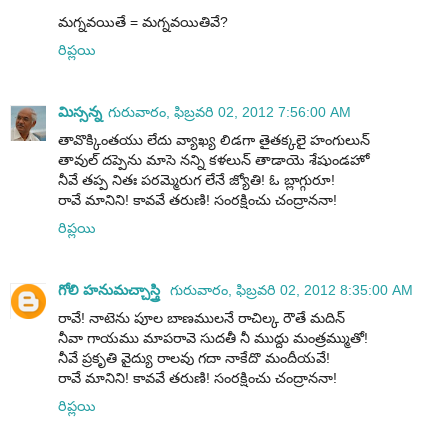
మగ్నవయితే = మగ్నవయితివే?
రిప్లయి
మిస్సన్న
గురువారం, ఫిబ్రవరి 02, 2012 7:56:00 AM
తావొక్కింతయు లేదు వ్యాఖ్య లిడగా తైతక్కలై హంగులున్
తావుల్ దప్పెను మాసె నన్ని కళలున్ తాడాయె శేషుండహో
నీవే తప్ప నితః పరమ్మెరుగ లేనే జ్యోతి! ఓ బ్లాగ్గురూ!
రావే మానిని! కావవే తరుణి! సంరక్షించు చంద్రాననా!
రిప్లయి
గోలి హనుమచ్చాస్త్రి
గురువారం, ఫిబ్రవరి 02, 2012 8:35:00 AM
రావే! నాటెను పూల బాణములనే రాచిల్క రౌతే మదిన్
నీవా గాయము మాపరావె సుదతీ నీ ముద్దు మంత్రమ్ముతో!
నీవే ప్రకృతి వైద్యు రాలవు గదా నాకేదొ మందీయవే!
రావే మానిని! కావవే తరుణి! సంరక్షించు చంద్రాననా!
రిప్లయి