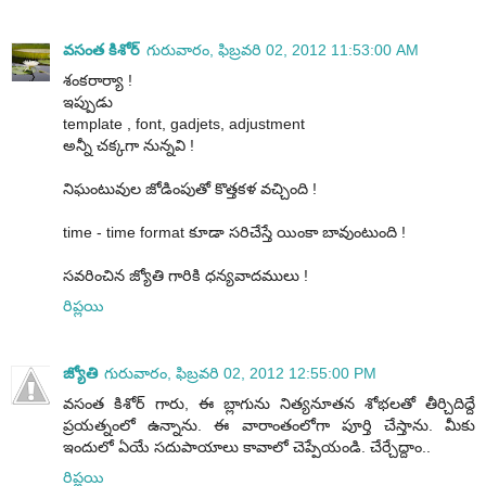
వసంత కిశోర్
గురువారం, ఫిబ్రవరి 02, 2012 11:53:00 AM
శంకరార్యా !
ఇప్పుడు
template , font, gadjets, adjustment
అన్నీ చక్కగా నున్నవి !
నిఘంటువుల జోడింపుతో కొత్తకళ వచ్చింది !
time - time format కూడా సరిచేస్తే యింకా బావుంటుంది !
సవరించిన జ్యోతి గారికి ధన్యవాదములు !
రిప్లయి
జ్యోతి
గురువారం, ఫిబ్రవరి 02, 2012 12:55:00 PM
వసంత కిశోర్ గారు, ఈ బ్లాగును నిత్యనూతన శోభలతో తీర్చిదిద్దే
ప్రయత్నంలో ఉన్నాను. ఈ వారాంతంలోగా పూర్తి చేస్తాను. మీకు
ఇందులో ఏయే సదుపాయాలు కావాలో చెప్పేయండి. చేర్చేద్దాం..
రిప్లయి