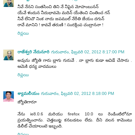
నీవే నేనని సంతసించి తిని నే నీపైన మోహంబునన్
యేవే ళందున నీదుభావమె మదిన్ యేతెంచి చింతించ గన్
నీవే లేనిచొ నింక నాదు జపముల్ నేరీతి జేయం దగున్
రావే మానిని ! కావవే తరుణి ! సంరక్షింప చంద్రాననా !
రిప్లయి
రాజేశ్వరి నేదునూరి
గురువారం, ఫిబ్రవరి 02, 2012 8:17:00 PM
అవును జ్యోతి గారు బ్లాగు గురువే . నా బ్లాగు కుడా ఆవిడే చేసారు .
ఆమెకి ధన్య వాదములు
రిప్లయి
శ్యామలీయం
గురువారం, ఫిబ్రవరి 02, 2012 8:18:00 PM
జ్యోతిగారూ
నేను ie8.0.6 మరియు firefox 10.0 లు రెండింటిలోనూ
ప్రయత్నించాను. చెత్తబుట్ట కనబడటం లేదు. దీని వలన కామెంటు
డిలీట్ చేయాలంటె ఇబ్బంది.
రిప్లయి