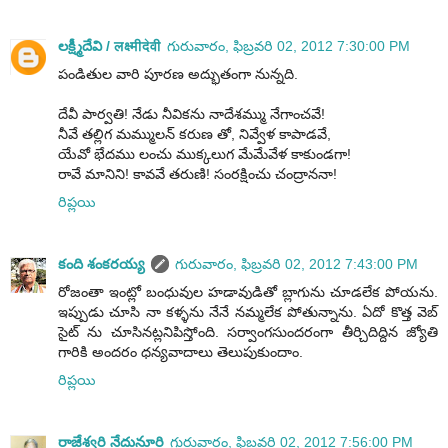
లక్ష్మీదేవి / लक्ष्मीदेवी
గురువారం, ఫిబ్రవరి 02, 2012 7:30:00 PM
పండితుల వారి పూరణ అద్భుతంగా నున్నది.
దేవీ పార్వతి! నేడు నీవికను నాదేశమ్ము నేగాంచవే!
నీవే తల్లిగ మమ్ములన్ కరుణ తో, నివ్వేళ కాపాడవే,
యేవో భేదము లంచు ముక్కలుగ మేమేవేళ కాకుండగా!
రావే మానిని! కావవే తరుణి! సంరక్షించు చంద్రాననా!
రిప్లయి
కంది శంకరయ్య
గురువారం, ఫిబ్రవరి 02, 2012 7:43:00 PM
రోజంతా ఇంట్లో బంధువుల హడావుడితో బ్లాగును చూడలేక పోయను.
ఇప్పుడు చూసి నా కళ్ళను నేనే నమ్మలేక పోతున్నాను. ఏదో కొత్త వెబ్
సైట్ ను చూసినట్లనిపిస్తోంది. సర్వాంగసుందరంగా తీర్చిదిద్దిన జ్యోతి
గారికి అందరం ధన్యవాదాలు తెలుపుకుందాం.
రిప్లయి
రాజేశ్వరి నేదునూరి
గురువారం, ఫిబ్రవరి 02, 2012 7:56:00 PM