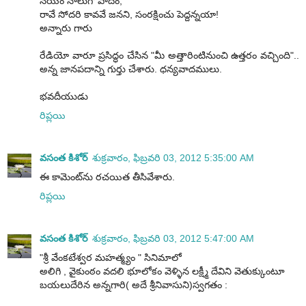
నయం నాలుగో పాదం,
రావే సోదరి కావవే జనని, సంరక్షించు పెద్దన్నయా!
అన్నారు గారు
రేడియో వారూ ప్రసిద్ధం చేసిన "మీ అత్తారింటినుంచి ఉత్తరం వచ్చింది"..
అన్న జానపదాన్ని గుర్తు చేశారు. ధన్యవాదములు.
భవదీయుడు
రిప్లయి
వసంత కిశోర్
శుక్రవారం, ఫిబ్రవరి 03, 2012 5:35:00 AM
ఈ కామెంట్‌ను రచయిత తీసివేశారు.
రిప్లయి
వసంత కిశోర్
శుక్రవారం, ఫిబ్రవరి 03, 2012 5:47:00 AM
"శ్రీ వేంకటేశ్వర మహత్మ్యం " సినిమాలో
అలిగి , వైకుంఠం వదలి భూలోకం వెళ్ళిన లక్ష్మీ దేవిని వెతుక్కుంటూ
బయలుదేరిన అన్నగారి( అదే శ్రీనివాసుని)స్వగతం :