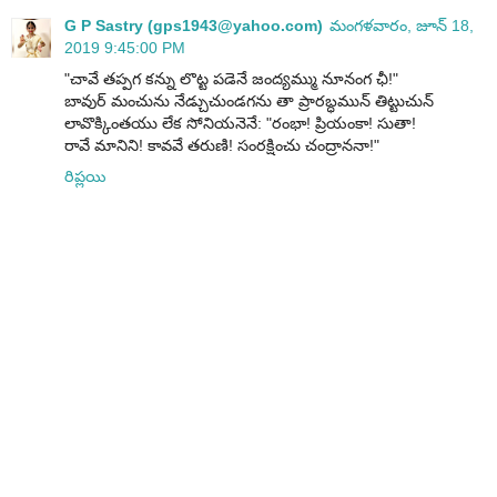
G P Sastry (gps1943@yahoo.com)
మంగళవారం, జూన్ 18,
2019 9:45:00 PM
"చావే తప్పగ కన్ను లొట్ట పడెనే జంద్యమ్ము నూనంగ ఛీ!"
బావుర్ మంచును నేడ్చుచుండగను తా ప్రారబ్ధమున్ తిట్టుచున్
లావొక్కింతయు లేక సోనియనెనే: "రంభా! ప్రియంకా! సుతా!
రావే మానిని! కావవే తరుణి! సంరక్షించు చంద్రాననా!"
రిప్లయి