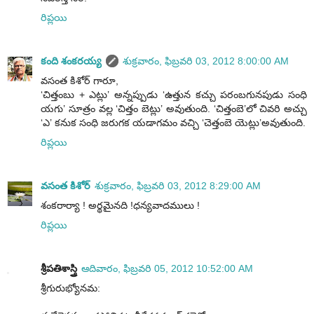
రిప్లయి
కంది శంకరయ్య
శుక్రవారం, ఫిబ్రవరి 03, 2012 8:00:00 AM
వసంత కిశోర్ గారూ,
‘చిత్తంబు + ఎట్లు’ అన్నప్పుడు ‘ఉత్తున కచ్చు పరంబగునపుడు సంధి
యగు’ సూత్రం వల్ల ‘చిత్తం బెట్లు’ అవుతుంది. ‘చిత్తంబె’లో చివరి అచ్చు
‘ఎ’ కనుక సంధి జరుగక యడాగమం వచ్చి ‘చెత్తంబె యెట్లు’అవుతుంది.
రిప్లయి
వసంత కిశోర్
శుక్రవారం, ఫిబ్రవరి 03, 2012 8:29:00 AM
శంకరార్యా ! అర్థమైనది !ధన్యవాదములు !
రిప్లయి
శ్రీపతిశాస్త్రి
ఆదివారం, ఫిబ్రవరి 05, 2012 10:52:00 AM
శ్రీగురుభ్యోనమ: