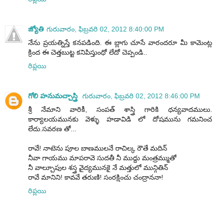
జ్యోతి
గురువారం, ఫిబ్రవరి 02, 2012 8:40:00 PM
నేను ప్రయత్నిస్తే కనపడింది. ఈ బ్లాగు చూసే వారందరూ మీ కామెంట్ల
క్రింద ఈ చెత్తబుట్ట కనిపిస్తుంధో లేదో చెప్పండి..
రిప్లయి
గోలి హనుమచ్చాస్త్రి
గురువారం, ఫిబ్రవరి 02, 2012 8:46:00 PM
శ్రీ నేమాని వారికీ, సంపత్ శాస్త్రి గారికి ధన్యవాదములు.
కార్యాలయమునకు వెళ్ళు హడావిడి లో దోషమును గమనించ
లేదు.సవరణ తో...
రావే! నాటెను పూల బాణములనే రాచిల్క రౌతే మదిన్
నీవా గాయము మాపరావె సుదతీ నీ ముద్దు మంత్రమ్ముతో
నీ వాల్చూపుల శస్త్ర వైద్యమునకై నే మత్తులో మున్గితిన్
రావే మానిని! కావవే తరుణి! సంరక్షించు చంద్రాననా!
రిప్లయి