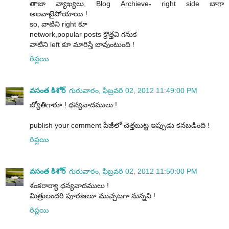
తాజా వ్యాఖ్యలు, Blog Archieve- right side బాగా
అలవాటైపోయాయి !
so, వాటిని right కూ
network,popular posts క్రొత్తవి గనుక
వాటిని left కూ మారిస్తే బావుంటుంది !
రిప్లయి
వసంత కిశోర్
గురువారం, ఫిబ్రవరి 02, 2012 11:49:00 PM
జ్యోతిగారూ ! ధన్యవాదములు !
publish your comment పేజీలో చెత్తబుట్ట ఇప్పుడు కనబడింది !
రిప్లయి
వసంత కిశోర్
గురువారం, ఫిబ్రవరి 02, 2012 11:50:00 PM
శంకరార్యా ధన్యవాదములు !
మిత్రులందరి పూరణలూ ముచ్చటగా నున్నవి !
రిప్లయి