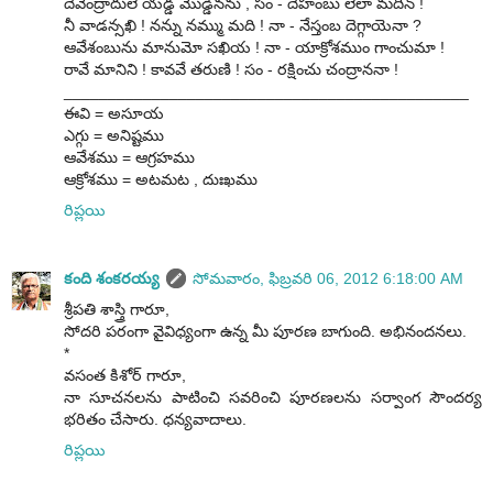
దేవేంద్రాదులె యడ్డ మొడ్డినను , సం - దేహంబు లేలా మదిన్ !
నీ వాడన్సఖి ! నన్ను నమ్ము మది ! నా - నేస్తంబ దెగ్గాయెనా ?
ఆవేశంబును మానుమో సఖియ ! నా - యాక్రోశముం గాంచుమా !
రావే మానిని ! కావవే తరుణి ! సం - రక్షించు చంద్రాననా !
______________________________________________
ఈవి = అసూయ
ఎగ్గు = అనిష్టము
ఆవేశము = ఆగ్రహము
ఆక్రోశము = అటమట , దుఃఖము
రిప్లయి
కంది శంకరయ్య
సోమవారం, ఫిబ్రవరి 06, 2012 6:18:00 AM
శ్రీపతి శాస్త్రి గారూ,
సోదరి పరంగా వైవిధ్యంగా ఉన్న మీ పూరణ బాగుంది. అభినందనలు.
*
వసంత కిశోర్ గారూ,
నా సూచనలను పాటించి సవరించి పూరణలను సర్వాంగ సౌందర్య
భరితం చేసారు. ధన్యవాదాలు.
రిప్లయి