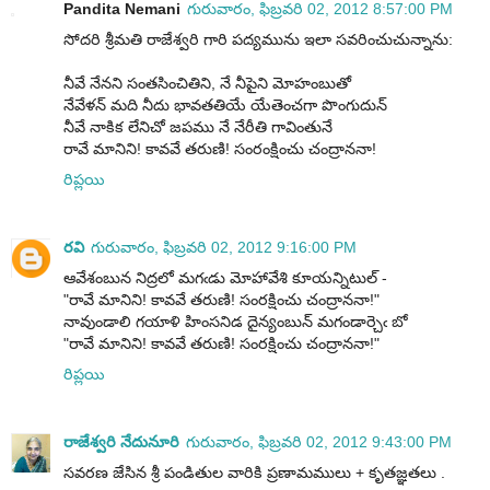
Pandita Nemani
గురువారం, ఫిబ్రవరి 02, 2012 8:57:00 PM
సోదరి శ్రీమతి రాజేశ్వరి గారి పద్యమును ఇలా సవరించుచున్నాను:
నీవే నేనని సంతసించితిని, నే నీపైని మోహంబుతో
నేవేళన్ మది నీదు భావతతియే యేతెంచగా పొంగుదున్
నీవే నాకిక లేనిచో జపము నే నేరీతి గావింతునే
రావే మానిని! కావవే తరుణి! సంరంక్షించు చంద్రాననా!
రిప్లయి
రవి
గురువారం, ఫిబ్రవరి 02, 2012 9:16:00 PM
ఆవేశంబున నిద్రలో మగఁడు మోహావేశి కూయన్నిటుల్ -
"రావే మానిని! కావవే తరుణి! సంరక్షించు చంద్రాననా!"
నావుండాలి గయాళి హింసనిడ దైన్యంబున్ మగండార్చెఁ బో
"రావే మానిని! కావవే తరుణి! సంరక్షించు చంద్రాననా!"
రిప్లయి
రాజేశ్వరి నేదునూరి
గురువారం, ఫిబ్రవరి 02, 2012 9:43:00 PM
సవరణ జేసిన శ్రీ పండితుల వారికి ప్రణామములు + కృతజ్ఞతలు .