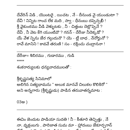
______________________________________________
దేవేరిన్ విడి , యొంటరై , యిచట , నే - దీనుండ నై యుండుటా ?
దేవీ ! నిన్నిట గాంచ లేక మది , స్వా - ధీనంబు దప్పెన్సఖీ !
శ్రీ వైకుంఠము వీడి వెళ్ళుటకు , నీ - చిత్తంబ దెట్లొప్పెనే ?
దేవీ , నీ వెట కేగి యుంటివొ ? గనన్ - దేరీజు నీదెక్కడో ?
యే వేళ న్నిను జేర గల్గుదునొ ? యె - ట్లీ బాధ , నేనోర్తునో ?
రావే మానిని ! కావవే తరుణి ! సం - రక్షించు చంద్రాననా !
______________________________________________
దేరీజు= శిబిరము , గుడారము , గుడి
*****
శంకరార్యులకు ధన్యవాదములతో :
శ్రీకృష్ణసత్య సినిమాలో
అలిగిన సత్యభామను " అలుక మానవే చిలుకల కొలికిరో "
అని అన్నగారు (శ్రీకృష్ణుడు) పాడిన తరువాతన్నమాట :
03అ )
______________________________________________
ఈవిం జెందుట పాడియా సుదతి ! నీ - కీతూరి తెచ్చిత్తు , నే
నా, వృక్షంబగు , పారిజాత సుమ మా - హ్లాదంబు జేకూర్చగాన్