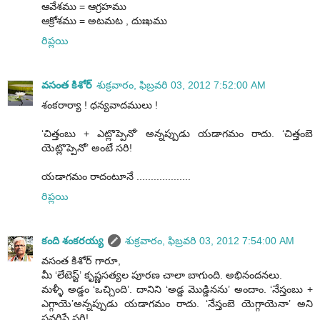
ఆవేశము = ఆగ్రహము
ఆక్రోశము = అటమట , దుఃఖము
రిప్లయి
వసంత కిశోర్
శుక్రవారం, ఫిబ్రవరి 03, 2012 7:52:00 AM
శంకరార్యా ! ధన్యవాదములు !
‘చిత్తంబు + ఎట్లొప్పెనో’ అన్నప్పుడు యడాగమం రాదు. ‘చిత్తంబె
యెట్లొప్పెనో’ అంటే సరి!
యడాగమం రాదంటూనే ...................
రిప్లయి
కంది శంకరయ్య
శుక్రవారం, ఫిబ్రవరి 03, 2012 7:54:00 AM
వసంత కిశోర్ గారూ,
మీ ‘లేటెస్ట్’ కృష్ణసత్యల పూరణ చాలా బాగుంది. అభినందనలు.
మళ్ళీ అడ్డం ‘ఒచ్చింది’. దానిని ‘అడ్డ మొడ్డినను’ అందాం. ‘నేస్తంబు +
ఎగ్గాయె’అన్నప్పుడు యడాగమం రాదు. ‘నేస్తంబె యెగ్గాయెనా’ అని
సవరిస్తే సరి!