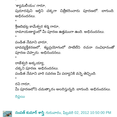
*
‘శ్యామలీయం’ గారూ,
పురూరవుని ఆర్తిని చక్కగా చిత్రీకరించారు పూరణలో. బాగుంది.
అభినందనలు.
*
శ్రీఆదిభట్ల కామేశ్వర శర్మ గారూ,
రామాయణార్థంలో మీ పూరణ ఉత్తమంగా ఉంది. అభినందనలు.
*
పండిత నేమాని వారూ,
భావవ్యక్తీకరణలో, శబ్దప్రయోగంలో సాటిలేని రచనా సంవిధానంతో
పూరణ చెప్పారు. అభినందనలు.
*
రాజేశ్వరి అక్కయ్యా,
చక్కని పూరణ. అభినందనలు.
పండిత నేమాని వారి సవరణ మీ పద్యానికి వన్నె తెచ్చింది.
*
రవి గారూ,
మీ పూరణలోని చమత్కారం అలరిస్తున్నది. బాగుంది. అభినందనలు.
రిప్లయి
సంపత్ కుమార్ శాస్త్రి
గురువారం, ఫిబ్రవరి 02, 2012 10:50:00 PM