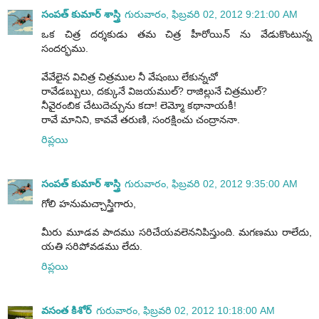
సంపత్ కుమార్ శాస్త్రి
గురువారం, ఫిబ్రవరి 02, 2012 9:21:00 AM
ఒక చిత్ర దర్శకుడు తమ చిత్ర హీరోయిన్ ను వేడుకొంటున్న
సందర్భము.
వేవేలైన విచిత్ర చిత్రముల నీ వేషంబు లేకున్నచో
రావేడబ్బులు, దక్కునే విజయముల్? రాజిల్లునే చిత్రముల్?
నీవైరంబిక చేటుదెచ్చును కదా! లెమ్మో కథానాయకీ!
రావే మానిని, కావవే తరుణి, సంరక్షించు చంద్రాననా.
రిప్లయి
సంపత్ కుమార్ శాస్త్రి
గురువారం, ఫిబ్రవరి 02, 2012 9:35:00 AM
గోలి హనుమచ్చాస్త్రిగారు,
మీరు మూడవ పాదము సరిచేయవలెననిపిస్తుంది. మగణము రాలేదు,
యతి సరిపోవడము లేదు.
రిప్లయి
వసంత కిశోర్
గురువారం, ఫిబ్రవరి 02, 2012 10:18:00 AM