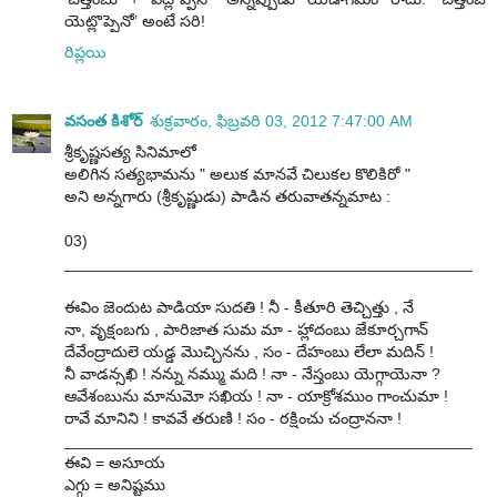
యెట్లొప్పెనో’ అంటే సరి!
రిప్లయి
వసంత కిశోర్
శుక్రవారం, ఫిబ్రవరి 03, 2012 7:47:00 AM
శ్రీకృష్ణసత్య సినిమాలో
అలిగిన సత్యభామను " అలుక మానవే చిలుకల కొలికిరో "
అని అన్నగారు (శ్రీకృష్ణుడు) పాడిన తరువాతన్నమాట :
03)
______________________________________________
ఈవిం జెందుట పాడియా సుదతి ! నీ - కీతూరి తెచ్చిత్తు , నే
నా, వృక్షంబగు , పారిజాత సుమ మా - హ్లాదంబు జేకూర్చగాన్
దేవేంద్రాదులె యడ్డ మొచ్చినను , సం - దేహంబు లేలా మదిన్ !
నీ వాడన్సఖి ! నన్ను నమ్ము మది ! నా - నేస్తంబు యెగ్గాయెనా ?
ఆవేశంబును మానుమో సఖియ ! నా - యాక్రోశముం గాంచుమా !
రావే మానిని ! కావవే తరుణి ! సం - రక్షించు చంద్రాననా !
______________________________________________
ఈవి = అసూయ
ఎగ్గు = అనిష్టము