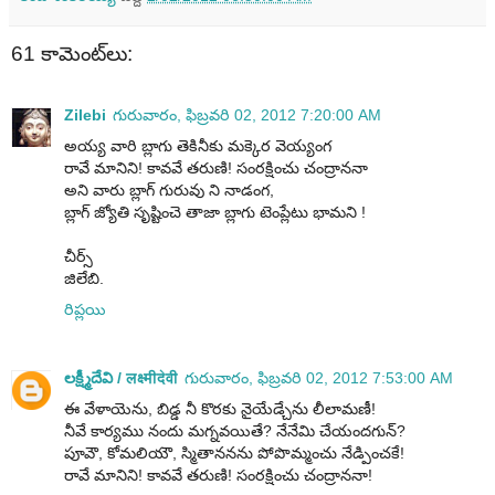
61 కామెంట్‌లు:
Zilebi
గురువారం, ఫిబ్రవరి 02, 2012 7:20:00 AM
అయ్య వారి బ్లాగు తెకినీకు మక్కెర వెయ్యంగ
రావే మానిని! కావవే తరుణి! సంరక్షించు చంద్రాననా
అని వారు బ్లాగ్ గురువు ని నాడంగ,
బ్లాగ్ జ్యోతి సృష్టించె తాజా బ్లాగు టెంప్లేటు భామని !
చీర్స్
జిలేబి.
రిప్లయి
లక్ష్మీదేవి / लक्ष्मीदेवी
గురువారం, ఫిబ్రవరి 02, 2012 7:53:00 AM
ఈ వేళాయెను, బిడ్డ నీ కొరకు నైయేడ్చేను లీలామణీ!
నీవే కార్యము నందు మగ్నవయితే? నేనేమి చేయందగున్?
పూవౌ, కోమలియౌ, స్మితాననను పోపొమ్మంచు నేడ్పించకే!
రావే మానిని! కావవే తరుణి! సంరక్షించు చంద్రాననా!