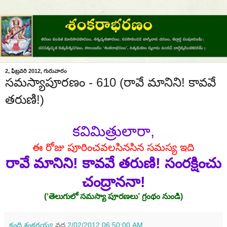
2, ఫిబ్రవరి 2012, గురువారం
సమస్యాపూరణం - 610 (రావే మానిని! కావవే
తరుణి!)
కవిమిత్రులారా,
ఈ రోజు పూరించవలసినసిన సమస్య ఇది
రావే మానిని! కావవే తరుణి! సంరక్షించు
చంద్రాననా!
(‘తెలుగులో సమస్యా పూరణలు’ గ్రంథం నుండి)
కంది శంకరయ్య
వద్ద
2/02/2012 06:50:00 AM