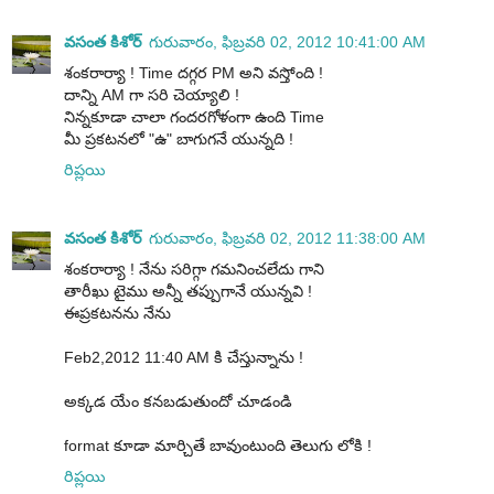
వసంత కిశోర్
గురువారం, ఫిబ్రవరి 02, 2012 10:41:00 AM
శంకరార్యా ! Time దగ్గర PM అని వస్తోంది !
దాన్ని AM గా సరి చెయ్యాలి !
నిన్నకూడా చాలా గందరగోళంగా ఉంది Time
మీ ప్రకటనలో "ఉ" బాగుగనే యున్నది !
రిప్లయి
వసంత కిశోర్
గురువారం, ఫిబ్రవరి 02, 2012 11:38:00 AM
శంకరార్యా ! నేను సరిగ్గా గమనించలేదు గాని
తారీఖు టైము అన్నీ తప్పుగానే యున్నవి !
ఈప్రకటనను నేను
Feb2,2012 11:40 AM కి చేస్తున్నాను !
అక్కడ యేం కనబడుతుందో చూడండి
format కూడా మార్చితే బావుంటుంది తెలుగు లోకి !
రిప్లయి