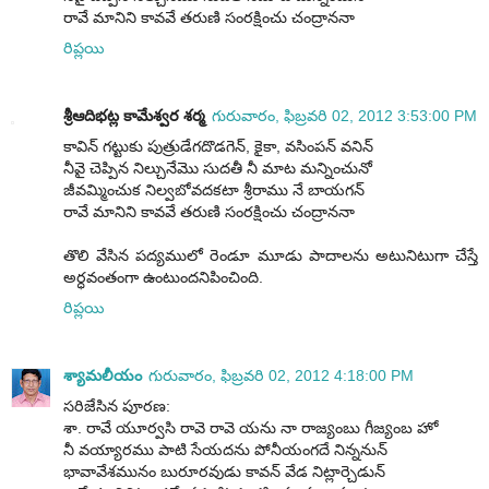
రావే మానిని కావవే తరుణి సంరక్షించు చంద్రాననా
రిప్లయి
శ్రీఆదిభట్ల కామేశ్వర శర్మ
గురువారం, ఫిబ్రవరి 02, 2012 3:53:00 PM
కావిన్ గట్టుకు పుత్రుడేగదొడగెన్, కైకా, వసింపన్ వనిన్
నీవై చెప్పిన నిల్చునేమొ సుదతీ నీ మాట మన్నించునో
జీవమ్మించుక నిల్వబోవదకటా శ్రీరాము నే బాయగన్
రావే మానిని కావవే తరుణి సంరక్షించు చంద్రాననా
తొలి వేసిన పద్యములో రెండూ మూడు పాదాలను అటునిటుగా చేస్తే
అర్ధవంతంగా ఉంటుందనిపించింది.
రిప్లయి
శ్యామలీయం
గురువారం, ఫిబ్రవరి 02, 2012 4:18:00 PM
సరిజేసిన పూరణ:
శా. రావే యూర్వసి రావె రావె యను నా రాజ్యంబు గీజ్యంబ హో
నీ వయ్యారము పాటి సేయదను పోనీయంగదే నిన్ననున్
భావావేశమునం బురూరవుడు కావన్ వేడ నిట్లార్చెడున్