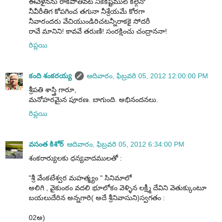
ఈవేళైనను రాకపోతివట నీకేకష్టముల్ కల్గెనో
నీవీరీతిగ కోపగించ తగునా నీశ్రేయమే కోరగా
నీవారందరు వేచియుండిరిచటన్నీరాకకై సోదరీ
రావే మానిని! కావవే తరుణి! సంరక్షించు చంద్రాననా!
రిప్లయి
కంది శంకరయ్య
ఆదివారం, ఫిబ్రవరి 05, 2012 12:00:00 PM
శ్రీపతి శాస్త్రి గారూ,
మనోహరమైన పూరణ. బాగుంది. అభినందనలు.
రిప్లయి
వసంత కిశోర్
ఆదివారం, ఫిబ్రవరి 05, 2012 6:34:00 PM
శంకరార్యులకు ధన్యవాదములతో :
"శ్రీ వేంకటేశ్వర మహత్మ్యం " సినిమాలో
అలిగి , వైకుంఠం వదలి భూలోకం వెళ్ళిన లక్ష్మీ దేవిని వెతుక్కుంటూ
బయలుదేరిన అన్నగారి( అదే శ్రీనివాసుని)స్వగతం :
02అ)