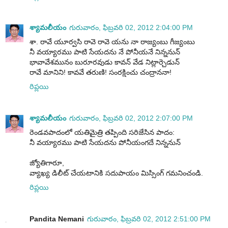
శ్యామలీయం
గురువారం, ఫిబ్రవరి 02, 2012 2:04:00 PM
శా. రావే యూర్వసి రావె రావె యను నా రాజ్యంబు గీజ్యంబు
నీ వయ్యారము పాటి సేయదను నే పోనీయనే నిన్ననున్
భావావేశమునం బురూరవుడు కావన్ వేడ నిట్లార్చెడున్
రావే మానిని! కావవే తరుణి! సంరక్షించు చంద్రాననా!
రిప్లయి
శ్యామలీయం
గురువారం, ఫిబ్రవరి 02, 2012 2:07:00 PM
రెండవపాదంలో యతిమైత్రి తప్పింది సరిజేసిన పాదం:
నీ వయ్యారము పాటి సేయదను పోనీయంగదే నిన్ననున్
జ్యోతిగారూ,
వ్యాఖ్య డిలీట్ చేయటానికి సదుపాయం మిస్సింగ్ గమనించండి.
రిప్లయి
Pandita Nemani
గురువారం, ఫిబ్రవరి 02, 2012 2:51:00 PM