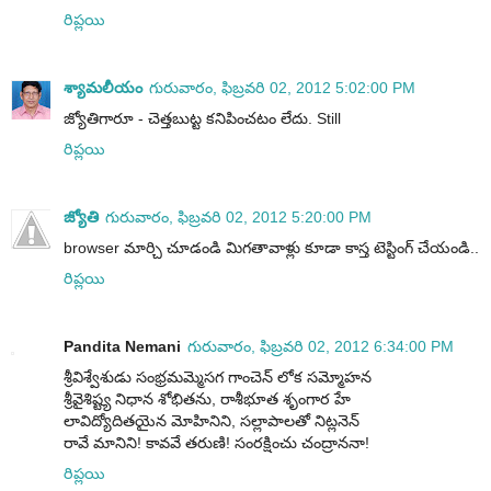
రిప్లయి
శ్యామలీయం
గురువారం, ఫిబ్రవరి 02, 2012 5:02:00 PM
జ్యోతిగారూ - చెత్తబుట్ట కనిపించటం లేదు. Still
రిప్లయి
జ్యోతి
గురువారం, ఫిబ్రవరి 02, 2012 5:20:00 PM
browser మార్చి చూడండి మిగతావాళ్లు కూడా కాస్త టెస్టింగ్ చేయండి..
రిప్లయి
Pandita Nemani
గురువారం, ఫిబ్రవరి 02, 2012 6:34:00 PM
శ్రీవిశ్వేశుడు సంభ్రమమ్మెసగ గాంచెన్ లోక సమ్మోహన
శ్రీవైశిష్ట్య నిధాన శోభితను, రాశీభూత శృంగార హే
లావిద్యోదితయైన మోహినిని, సల్లాపాలతో నిట్లనెన్
రావే మానిని! కావవే తరుణి! సంరక్షించు చంద్రాననా!
రిప్లయి