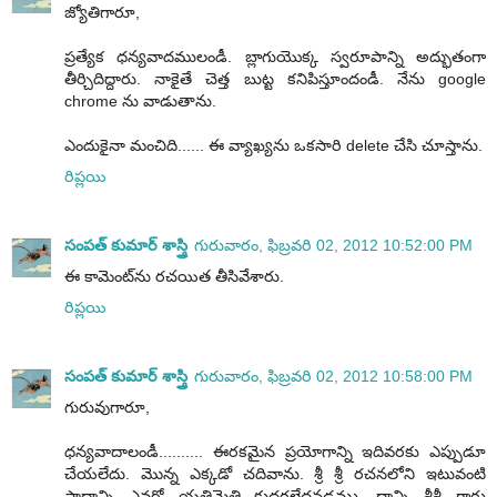
జ్యోతిగారూ,
ప్రత్యేక ధన్యవాదములండీ. బ్లాగుయొక్క స్వరూపాన్ని అద్భుతంగా
తీర్చిదిద్దారు. నాకైతే చెత్త బుట్ట కనిపిస్తూందండీ. నేను google
chrome ను వాడుతాను.
ఎందుకైనా మంచిది...... ఈ వ్యాఖ్యను ఒకసారి delete చేసి చూస్తాను.
రిప్లయి
సంపత్ కుమార్ శాస్త్రి
గురువారం, ఫిబ్రవరి 02, 2012 10:52:00 PM
ఈ కామెంట్‌ను రచయిత తీసివేశారు.
రిప్లయి
సంపత్ కుమార్ శాస్త్రి
గురువారం, ఫిబ్రవరి 02, 2012 10:58:00 PM
గురువుగారూ,
ధన్యవాదాలండీ.......... ఈరకమైన ప్రయోగాన్ని ఇదివరకు ఎప్పుడూ
చేయలేదు. మొన్న ఎక్కడో చదివాను. శ్రీ శ్రీ రచనలోని ఇటువంటి
పాదాన్ని ఎవరో యతిమైత్రి కుదరలేదనడము, దాన్ని శ్రీశ్రీ గారు