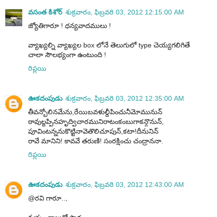
వసంత కిశోర్
శుక్రవారం, ఫిబ్రవరి 03, 2012 12:15:00 AM
జ్యోతిగారూ ! ధన్యవాదములు !
వ్యాఖ్యల్ని వ్యాఖ్యల box లోనే తెలుగులో type చెయ్యగలిగితే
చాలా సౌలభ్యంగా ఉంటుంది !
రిప్లయి
ఊకదంపుడు
శుక్రవారం, ఫిబ్రవరి 03, 2012 12:35:00 AM
తీవన్బోలినమేను,రేయిబవళుల్దీపించునీమోమునున్
ఠావుల్దప్పినహృద్విచారమునిరాటంకంబుగాకన్గొనున్,
పూవింటన్ననుకొట్టినావెతొలిచూపున్,కటా!దీనునిన్
రావే మానిని! కావవే తరుణి! సంరక్షించు చంద్రాననా.
రిప్లయి
ఊకదంపుడు
శుక్రవారం, ఫిబ్రవరి 03, 2012 12:43:00 AM
@రవి గారూ..,