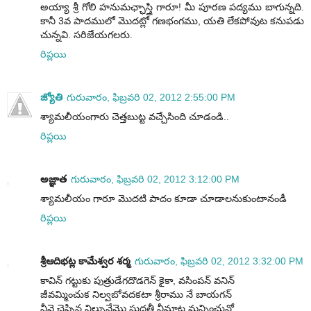
అయ్యా శ్రీ గోలి హనుమఛ్ఛాస్త్రి గారూ! మీ పూరణ పద్యము బాగున్నది.
కానీ 3వ పాదములో మొదట్లో గణభంగము, యతి లేకపోవుట కనుపడు
చున్నవి. సరిజేయగలరు.
రిప్లయి
జ్యోతి
గురువారం, ఫిబ్రవరి 02, 2012 2:55:00 PM
శ్యామలీయంగారు చెత్తబుట్ట వచ్చేసింది చూడండి..
రిప్లయి
అజ్ఞాత
గురువారం, ఫిబ్రవరి 02, 2012 3:12:00 PM
శ్యామలీయం గారూ మొదటి పాదం కూడా చూడాలనుకుంటానండీ
రిప్లయి
శ్రీఆదిభట్ల కామేశ్వర శర్మ
గురువారం, ఫిబ్రవరి 02, 2012 3:32:00 PM
కావిన్ గట్టుకు పుత్రుడేగదొడగెన్ కైకా, వసింపన్ వనిన్
జీవమ్మించుక నిల్వబోవదకటా శ్రీరాము నే బాయగన్
నీవై చెప్పిన నిల్చునేమొ సుదతీ నీమాట మన్నించునో